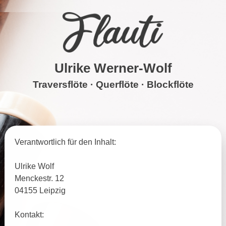
Skip
to
content
Ulrike Werner-Wolf
Traversflöte · Querflöte · Blockflöte
Ulrike Werner-Wolf
Traversflöte · Querflöte · Blockflöte
Navigation
Verantwortlich für den Inhalt:
Ulrike Wolf
Menckestr. 12
04155 Leipzig
Kontakt: